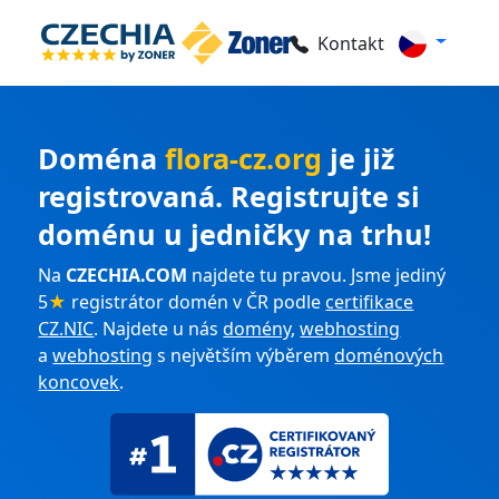
Kontakt
Doména
flora-cz.org
je již
registrovaná. Registrujte si
doménu u jedničky na trhu!
Na
CZECHIA.COM
najdete tu pravou. Jsme jediný
5
★
registrátor domén v ČR podle
certifikace
CZ.NIC
. Najdete u nás
domény
,
webhosting
a
webhosting
s největším výběrem
doménových
koncovek
.