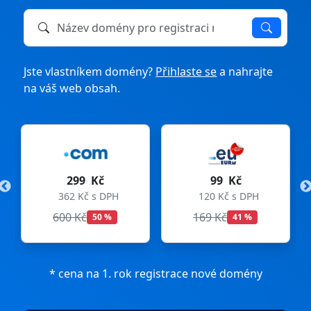
Název domény k registraci nebo převodu
Jste vlastníkem domény?
Přihlaste se
a nahrajte
na váš web obsah.
299 Kč
99 Kč
362 Kč s DPH
120 Kč s DPH
600 Kč
169 Kč
50 %
41 %
* cena na 1. rok registrace nové domény